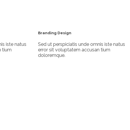
Branding Design
is iste natus
Sed ut perspiciatis unde omnis iste natus
n tium
error sit voluptatem accusan tium
doloremque.