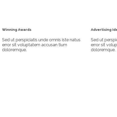
Winning Awards
Advertising Id
Sed ut perspiciatis unde omnis iste natus
Sed ut perspi
error sit voluptatem accusan tium
error sit vol
doloremque.
doloremque.