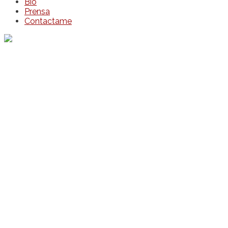
Bio
Prensa
Contactame
We Make Thing With Love
Bio