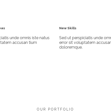
eas
New Skills
ciatis unde omnis iste natus
Sed ut perspiciatis unde omn
uptatem accusan tium
error sit voluptatem accusa
doloremque.
OUR PORTFOLIO